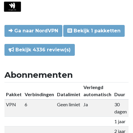
Ga naar NordVPN
Bekijk 1 pakketten
Bekijk 4336 review(s)
Abonnementen
Verlengd
Pakket
Verbindingen
Datalimiet
automatisch
Duur
P
VPN
6
Geen limiet
Ja
30
€
dagen
1 jaar
€
2 jaar
€