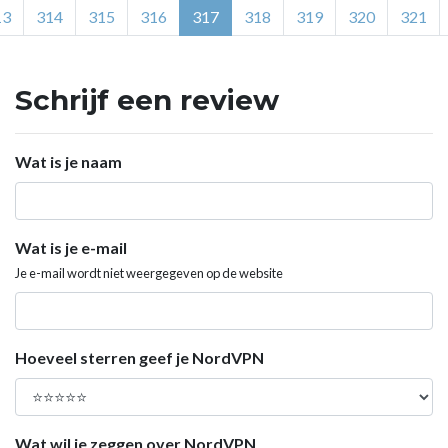
13
314
315
316
317
318
319
320
321
Schrijf een review
Wat is je naam
Wat is je e-mail
Je e-mail wordt niet weergegeven op de website
Hoeveel sterren geef je NordVPN
Wat wil je zeggen over NordVPN