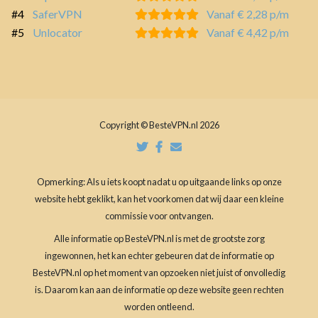
#4
SaferVPN
Vanaf € 2,28 p/m
#5
Unlocator
Vanaf € 4,42 p/m
Copyright © BesteVPN.nl 2026
Opmerking: Als u iets koopt nadat u op uitgaande links op onze
website hebt geklikt, kan het voorkomen dat wij daar een kleine
commissie voor ontvangen.
Alle informatie op BesteVPN.nl is met de grootste zorg
ingewonnen, het kan echter gebeuren dat de informatie op
BesteVPN.nl op het moment van opzoeken niet juist of onvolledig
is. Daarom kan aan de informatie op deze website geen rechten
worden ontleend.