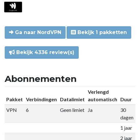
Ga naar NordVPN
Bekijk 1 pakketten
Bekijk 4336 review(s)
Abonnementen
Verlengd
Pakket
Verbindingen
Datalimiet
automatisch
Duur
P
VPN
6
Geen limiet
Ja
30
€
dagen
1 jaar
€
2 jaar
€