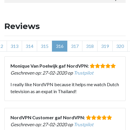
Reviews
12
313
314
315
316
317
318
319
320
Monique Van Poelwijk gaf NordVPN:
Geschreven op: 27-02-2020 op
Trustpilot
I really like NordVPN because it helps me watch Dutch
television as an expat in Thailand!
NordVPN Customer gaf NordVPN:
Geschreven op: 27-02-2020 op
Trustpilot