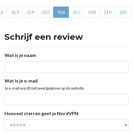
12
313
314
315
316
317
318
319
320
Schrijf een review
Wat is je naam
Wat is je e-mail
Je e-mail wordt niet weergegeven op de website
Hoeveel sterren geef je NordVPN