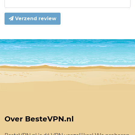
Verzend review
Over BesteVPN.nl
BesteVPN.nl is dé VPN vergelijker! We proberen