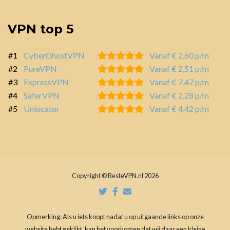
VPN top 5
#1
CyberGhostVPN
Vanaf € 2,60 p/m
#2
PureVPN
Vanaf € 2,51 p/m
#3
ExpressVPN
Vanaf € 7,47 p/m
#4
SaferVPN
Vanaf € 2,28 p/m
#5
Unlocator
Vanaf € 4,42 p/m
Copyright © BesteVPN.nl 2026
Opmerking: Als u iets koopt nadat u op uitgaande links op onze
website hebt geklikt, kan het voorkomen dat wij daar een kleine