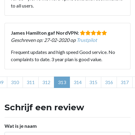
to all users.
James Hamilton gaf NordVPN:
Geschreven op: 27-02-2020 op
Trustpilot
Frequent updates and high speed Good service. No
complaints to date. 3 year plan is good value.
09
310
311
312
313
314
315
316
317
Schrijf een review
Wat is je naam