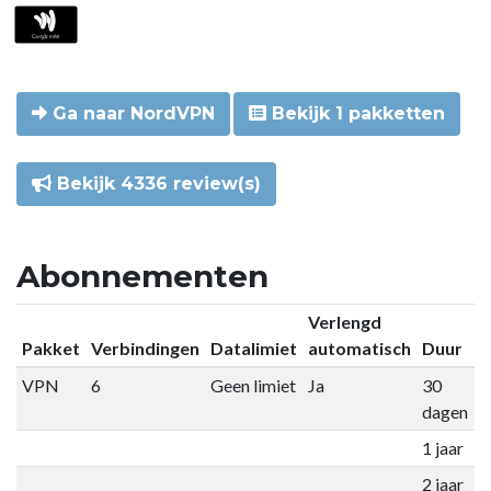
Ga naar NordVPN
Bekijk 1 pakketten
Bekijk 4336 review(s)
Abonnementen
Verlengd
Pakket
Verbindingen
Datalimiet
automatisch
Duur
P
VPN
6
Geen limiet
Ja
30
€
dagen
1 jaar
€
2 jaar
€