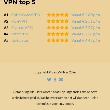
VPN top 5
#1
CyberGhostVPN
Vanaf € 2,60 p/m
#2
PureVPN
Vanaf € 2,51 p/m
#3
ExpressVPN
Vanaf € 7,47 p/m
#4
SaferVPN
Vanaf € 2,28 p/m
#5
Unlocator
Vanaf € 4,42 p/m
Copyright © BesteVPN.nl 2026
Opmerking: Als u iets koopt nadat u op uitgaande links op onze
website hebt geklikt, kan het voorkomen dat wij daar een kleine
commissie voor ontvangen.