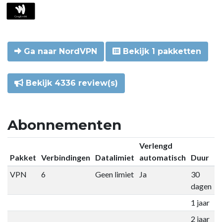
Ga naar NordVPN
Bekijk 1 pakketten
Bekijk 4336 review(s)
Abonnementen
Verlengd
Pakket
Verbindingen
Datalimiet
automatisch
Duur
P
VPN
6
Geen limiet
Ja
30
€
dagen
1 jaar
€
2 jaar
€