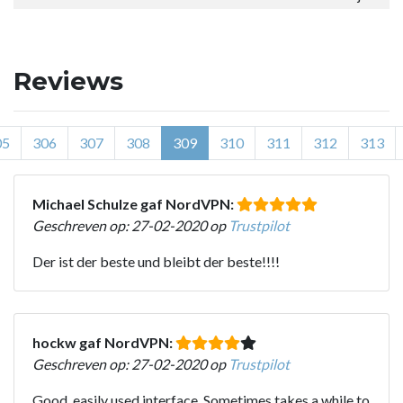
Reviews
05
306
307
308
309
310
311
312
313
Michael Schulze gaf NordVPN:
Geschreven op: 27-02-2020 op
Trustpilot
Der ist der beste und bleibt der beste!!!!
hockw gaf NordVPN:
Geschreven op: 27-02-2020 op
Trustpilot
Good, easily used interface. Sometimes takes a while to