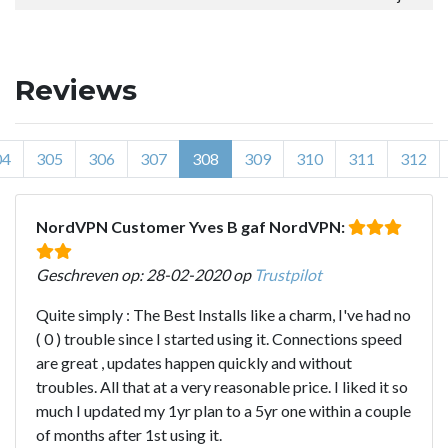
Reviews
04
305
306
307
308
309
310
311
312
NordVPN Customer Yves B gaf NordVPN:
Geschreven op: 28-02-2020 op
Trustpilot
Quite simply : The Best Installs like a charm, I've had no
( 0 ) trouble since I started using it. Connections speed
are great , updates happen quickly and without
troubles. All that at a very reasonable price. I liked it so
much I updated my 1yr plan to a 5yr one within a couple
of months after 1st using it.