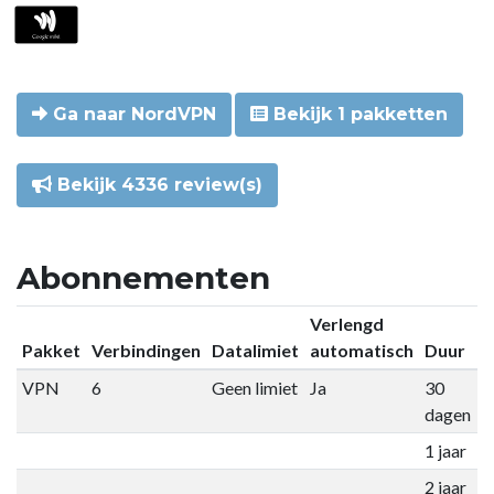
Ga naar NordVPN
Bekijk 1 pakketten
Bekijk 4336 review(s)
Abonnementen
Verlengd
Pakket
Verbindingen
Datalimiet
automatisch
Duur
P
VPN
6
Geen limiet
Ja
30
€
dagen
1 jaar
€
2 jaar
€