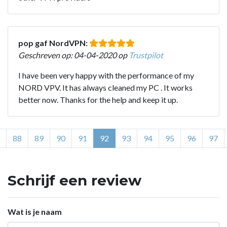
pop gaf NordVPN:
Geschreven op: 04-04-2020 op
Trustpilot
I have been very happy with the performance of my
NORD VPV. It has always cleaned my PC . It works
better now. Thanks for the help and keep it up.
88
89
90
91
92
93
94
95
96
97
Schrijf een review
Wat is je naam