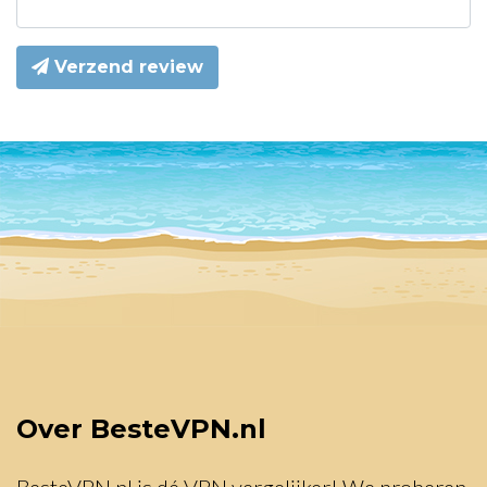
Verzend review
Over BesteVPN.nl
BesteVPN.nl is dé VPN vergelijker! We proberen