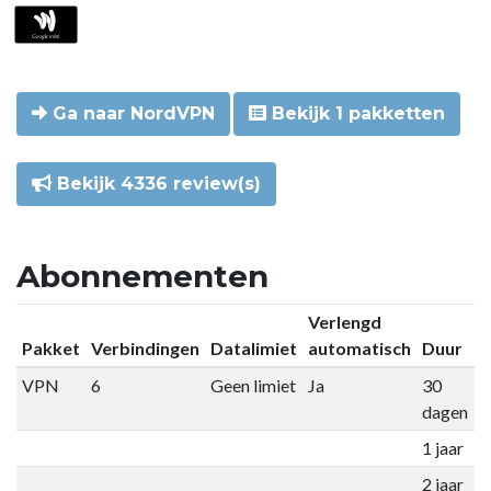
Ga naar NordVPN
Bekijk 1 pakketten
Bekijk 4336 review(s)
Abonnementen
Verlengd
Pakket
Verbindingen
Datalimiet
automatisch
Duur
P
VPN
6
Geen limiet
Ja
30
€
dagen
1 jaar
€
2 jaar
€