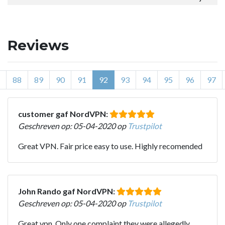
Reviews
88
89
90
91
92
93
94
95
96
97
customer gaf NordVPN:
Geschreven op: 05-04-2020 op
Trustpilot
Great VPN. Fair price easy to use. Highly recomended
John Rando gaf NordVPN:
Geschreven op: 05-04-2020 op
Trustpilot
Great vpn. Only one complaint they were allegedly