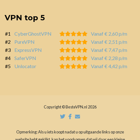
VPN top 5
#1
CyberGhostVPN
Vanaf € 2,60 p/m
#2
PureVPN
Vanaf € 2,51 p/m
#3
ExpressVPN
Vanaf € 7,47 p/m
#4
SaferVPN
Vanaf € 2,28 p/m
#5
Unlocator
Vanaf € 4,42 p/m
Copyright © BesteVPN.nl 2026
Opmerking: Als u iets koopt nadat u op uitgaande links op onze
website hebt geklikt, kan het voorkomen dat wij daar een kleine