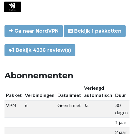
Ga naar NordVPN
Bekijk 1 pakketten
Bekijk 4336 review(s)
Abonnementen
Verlengd
Pakket
Verbindingen
Datalimiet
automatisch
Duur
P
VPN
6
Geen limiet
Ja
30
€
dagen
1 jaar
€
2 jaar
€