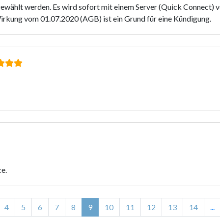
wählt werden. Es wird sofort mit einem Server (Quick Connect) ver
Wirkung vom 01.07.2020 (AGB) ist ein Grund für eine Kündigung.
e.
4
5
6
7
8
9
10
11
12
13
14
...