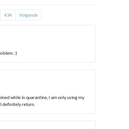
434
Volgende
roblem. :)
ned while in quarantine, I am only using my
 definitely return.