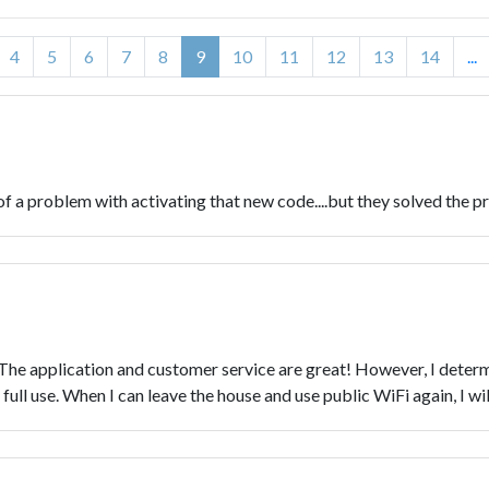
4
5
6
7
8
9
10
11
12
13
14
...
t of a problem with activating that new code....but they solved the p
The application and customer service are great! However, I determi
full use. When I can leave the house and use public WiFi again, I will