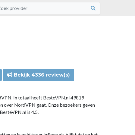
Bekijk 4336 review(s)
dVPN. In totaal heeft BesteVPN.nl 49819
gen over NordVPN gaat. Onze bezoekers geven
esteVPN.nl is 4.5.
n en je geld terug krijgen als blijkt dat na het