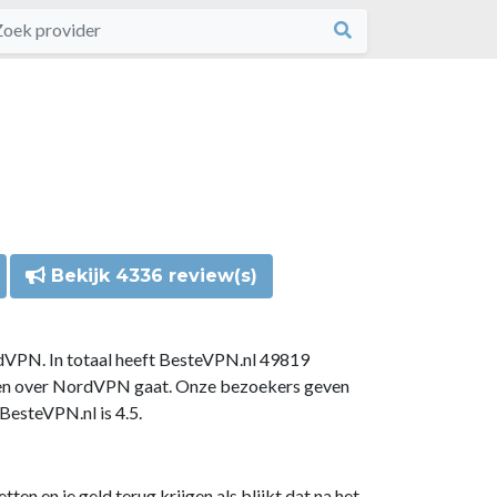
Bekijk 4336 review(s)
dVPN. In totaal heeft BesteVPN.nl 49819
gen over NordVPN gaat. Onze bezoekers geven
esteVPN.nl is 4.5.
n en je geld terug krijgen als blijkt dat na het