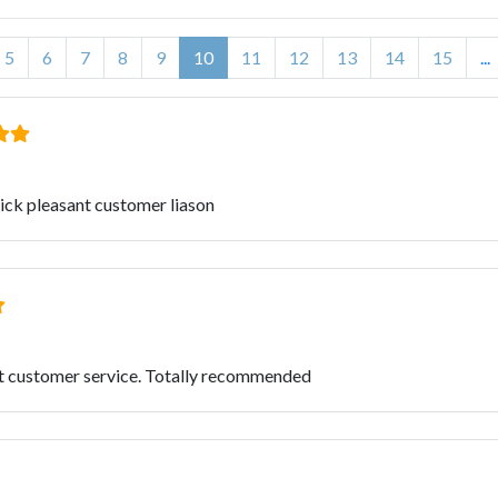
5
6
7
8
9
10
11
12
13
14
15
...
ick pleasant customer liason
t customer service. Totally recommended