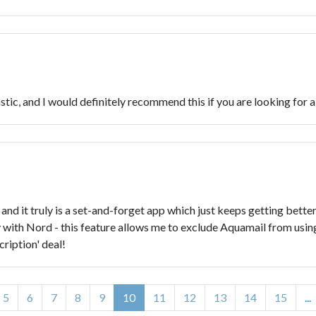
c, and I would definitely recommend this if you are looking for 
it truly is a set-and-forget app which just keeps getting better & b
y with Nord - this feature allows me to exclude Aquamail from usin
cription' deal!
5
6
7
8
9
10
11
12
13
14
15
...