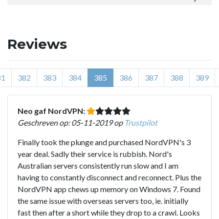
Reviews
81
382
383
384
385
386
387
388
389
Neo gaf NordVPN:
Geschreven op: 05-11-2019 op
Trustpilot
Finally took the plunge and purchased NordVPN's 3
year deal. Sadly their service is rubbish. Nord's
Australian servers consistently run slow and I am
having to constantly disconnect and reconnect. Plus the
NordVPN app chews up memory on Windows 7. Found
the same issue with overseas servers too, ie. initially
fast then after a short while they drop to a crawl. Looks