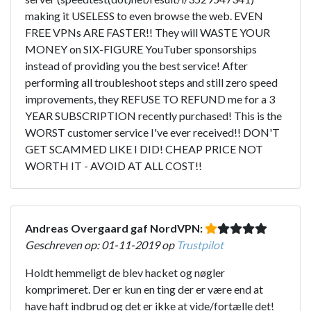
making it USELESS to even browse the web. EVEN
FREE VPNs ARE FASTER!! They will WASTE YOUR
MONEY on SIX-FIGURE YouTuber sponsorships
instead of providing you the best service! After
performing all troubleshoot steps and still zero speed
improvements, they REFUSE TO REFUND me for a 3
YEAR SUBSCRIPTION recently purchased! This is the
WORST customer service I've ever received!! DON'T
GET SCAMMED LIKE I DID! CHEAP PRICE NOT
WORTH IT - AVOID AT ALL COST!!
Andreas Overgaard gaf NordVPN:
Geschreven op: 01-11-2019 op
Trustpilot
Holdt hemmeligt de blev hacket og nøgler
komprimeret. Der er kun en ting der er være end at
have haft indbrud og det er ikke at vide/fortælle det!