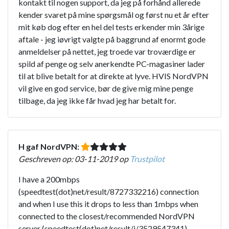
kontakt til nogen support, da jeg på forhånd allerede
kender svaret på mine spørgsmål og først nu et år efter
mit køb dog efter en hel del tests erkender min 3årige
aftale - jeg iøvrigt valgte på baggrund af enormt gode
anmeldelser på nettet, jeg troede var troværdige er
spild af penge og selv anerkendte PC-magasiner lader
til at blive betalt for at direkte at lyve. HVIS NordVPN
vil give en god service, bør de give mig mine penge
tilbage, da jeg ikke får hvad jeg har betalt for.
H gaf NordVPN:
Geschreven op: 03-11-2019 op
Trustpilot
I have a 200mbps
(speedtest(dot)net/result/8727332216) connection
and when I use this it drops to less than 1mbps when
connected to the closest/recommended NordVPN
server (speedtest(dot)net/result/i/3529547341)