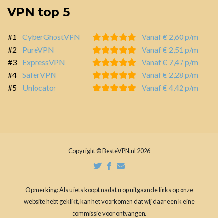
VPN top 5
#1
CyberGhostVPN
Vanaf € 2,60 p/m
#2
PureVPN
Vanaf € 2,51 p/m
#3
ExpressVPN
Vanaf € 7,47 p/m
#4
SaferVPN
Vanaf € 2,28 p/m
#5
Unlocator
Vanaf € 4,42 p/m
Copyright © BesteVPN.nl 2026
Opmerking: Als u iets koopt nadat u op uitgaande links op onze
website hebt geklikt, kan het voorkomen dat wij daar een kleine
commissie voor ontvangen.