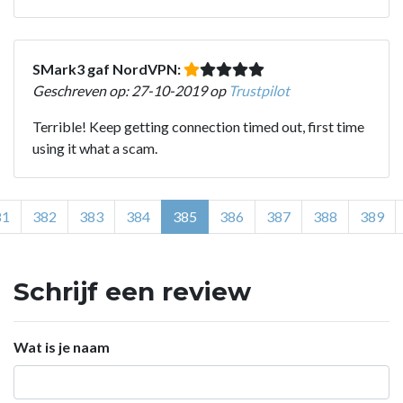
SMark3 gaf NordVPN:
Geschreven op: 27-10-2019 op
Trustpilot
Terrible! Keep getting connection timed out, first time
using it what a scam.
81
382
383
384
385
386
387
388
389
Schrijf een review
Wat is je naam