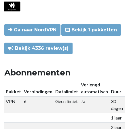
Ga naar NordVPN
Bekijk 1 pakketten
Bekijk 4336 review(s)
Abonnementen
Verlengd
Pakket
Verbindingen
Datalimiet
automatisch
Duur
P
VPN
6
Geen limiet
Ja
30
€
dagen
1 jaar
€
2 jaar
€