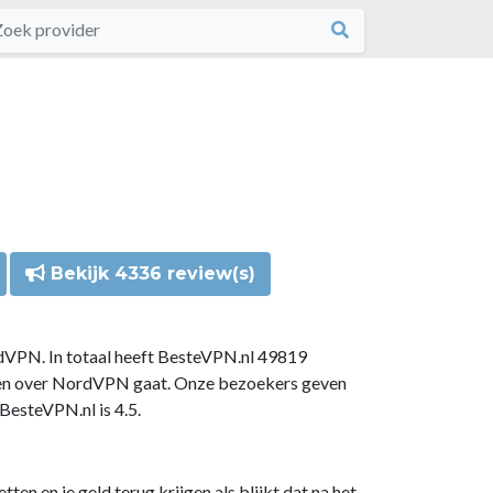
Bekijk 4336 review(s)
dVPN. In totaal heeft BesteVPN.nl 49819
gen over NordVPN gaat. Onze bezoekers geven
esteVPN.nl is 4.5.
n en je geld terug krijgen als blijkt dat na het