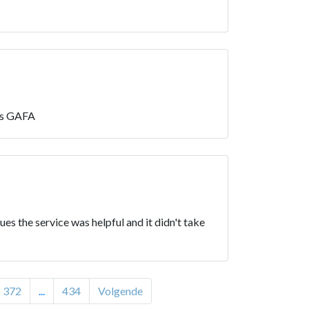
les GAFA
s the service was helpful and it didn't take
372
...
434
Volgende