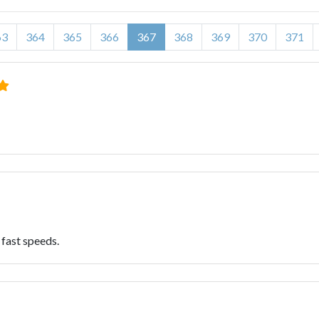
63
364
365
366
367
368
369
370
371
 fast speeds.