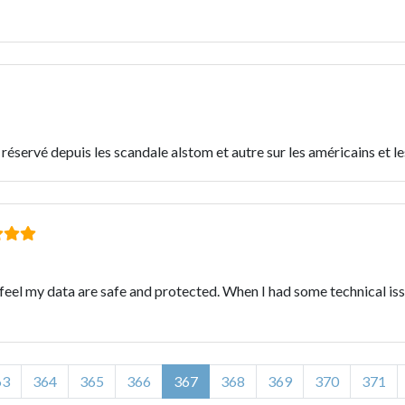
e réservé depuis les scandale alstom et autre sur les américains et 
l my data are safe and protected. When I had some technical issue
63
364
365
366
367
368
369
370
371