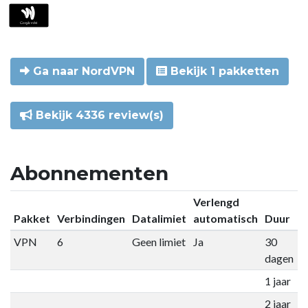
Ga naar NordVPN
Bekijk 1 pakketten
Bekijk 4336 review(s)
Abonnementen
Verlengd
Pakket
Verbindingen
Datalimiet
automatisch
Duur
P
VPN
6
Geen limiet
Ja
30
€
dagen
1 jaar
€
2 jaar
€