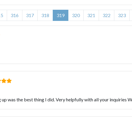
15
316
317
318
319
320
321
322
323
 up was the best thing I did. Very helpfully with all your inquiri