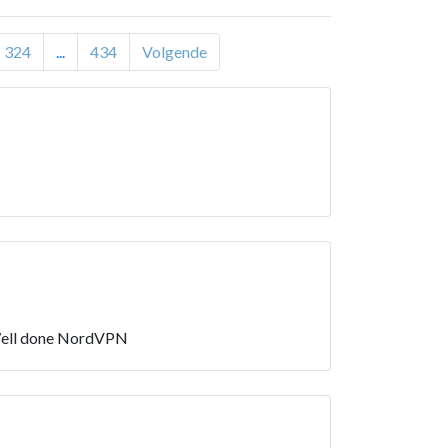
324
...
434
Volgende
es Well done NordVPN