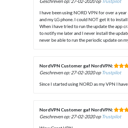
Geschreven op: 27-02-2020 op
Trustpilot
I have been using NORD VPN for over a year an
and my LG phone. I could NOT get it to insta
When i have tried to run the update the app cr
to notify me later and I never install the updat
never be able to run the periodic update on m
NordVPN Customer gaf NordVPN:
Geschreven op: 27-02-2020 op
Trustpilot
Since I started using NORD as my VPN I have 
NordVPN Customer gaf NordVPN:
Geschreven op: 27-02-2020 op
Trustpilot
Wow Great VPN