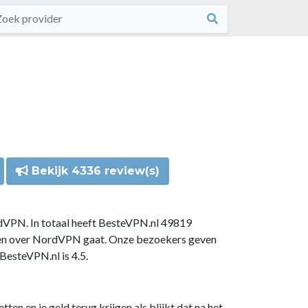
Bekijk 4336 review(s)
dVPN. In totaal heeft BesteVPN.nl 49819
gen over NordVPN gaat. Onze bezoekers geven
esteVPN.nl is 4.5.
n en je geld terug krijgen als blijkt dat na het