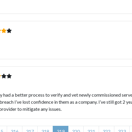
hey had a better process to verify and vet newly commissioned serve
breach I’ve lost confidence in them as a company. I’ve still got 2 y
provider to mitigate any issues.
15
316
317
318
319
320
321
322
323