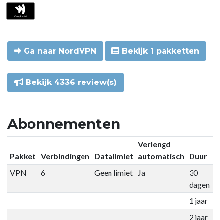
Ga naar NordVPN
Bekijk 1 pakketten
Bekijk 4336 review(s)
Abonnementen
Verlengd
Pakket
Verbindingen
Datalimiet
automatisch
Duur
P
VPN
6
Geen limiet
Ja
30
€
dagen
1 jaar
€
2 jaar
€