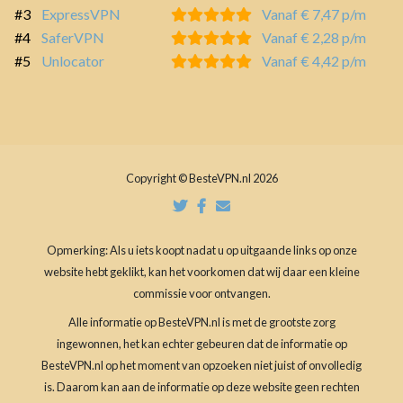
#3
ExpressVPN
Vanaf € 7,47 p/m
#4
SaferVPN
Vanaf € 2,28 p/m
#5
Unlocator
Vanaf € 4,42 p/m
Copyright © BesteVPN.nl 2026
Opmerking: Als u iets koopt nadat u op uitgaande links op onze
website hebt geklikt, kan het voorkomen dat wij daar een kleine
commissie voor ontvangen.
Alle informatie op BesteVPN.nl is met de grootste zorg
ingewonnen, het kan echter gebeuren dat de informatie op
BesteVPN.nl op het moment van opzoeken niet juist of onvolledig
is. Daarom kan aan de informatie op deze website geen rechten