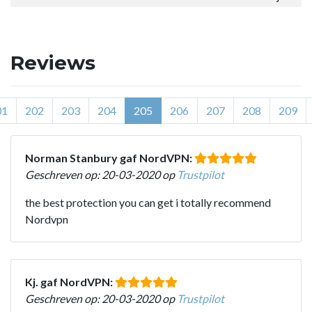
Reviews
01
202
203
204
205
206
207
208
209
Norman Stanbury gaf NordVPN:
Geschreven op: 20-03-2020 op
Trustpilot
the best protection you can get i totally recommend
Nordvpn
Kj. gaf NordVPN:
Geschreven op: 20-03-2020 op
Trustpilot