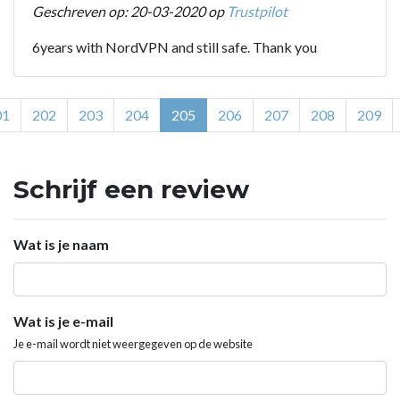
Geschreven op: 20-03-2020 op
Trustpilot
6years with NordVPN and still safe. Thank you
01
202
203
204
205
206
207
208
209
Schrijf een review
Wat is je naam
Wat is je e-mail
Je e-mail wordt niet weergegeven op de website