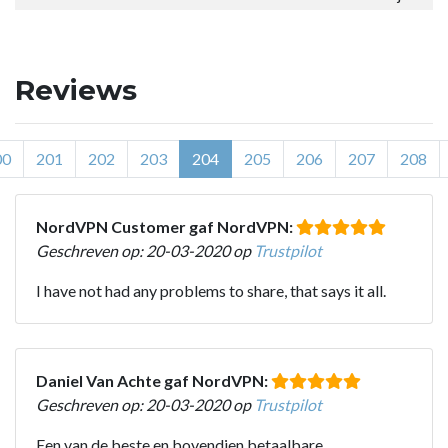
Reviews
00
201
202
203
204
205
206
207
208
NordVPN Customer gaf NordVPN:
Geschreven op: 20-03-2020 op
Trustpilot
I have not had any problems to share, that says it all.
Daniel Van Achte gaf NordVPN:
Geschreven op: 20-03-2020 op
Trustpilot
Een van de beste en bovendien betaalbare