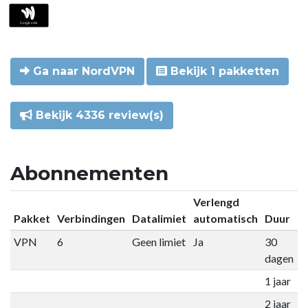
Ga naar NordVPN
Bekijk 1 pakketten
Bekijk 4336 review(s)
Abonnementen
Verlengd
Pakket
Verbindingen
Datalimiet
automatisch
Duur
P
VPN
6
Geen limiet
Ja
30
€
dagen
1 jaar
€
2 jaar
€