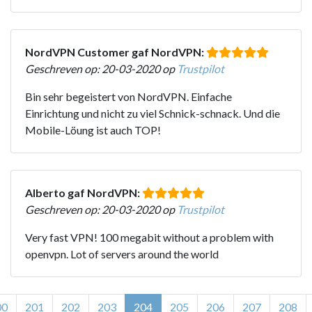
NordVPN Customer gaf NordVPN:
Geschreven op: 20-03-2020 op
Trustpilot
Bin sehr begeistert von NordVPN. Einfache
Einrichtung und nicht zu viel Schnick-schnack. Und die
Mobile-Löung ist auch TOP!
Alberto gaf NordVPN:
Geschreven op: 20-03-2020 op
Trustpilot
Very fast VPN! 100 megabit without a problem with
openvpn. Lot of servers around the world
00
201
202
203
204
205
206
207
208