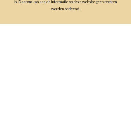
is. Daarom kan aan de informatie op deze website geen rechten
worden ontleend.