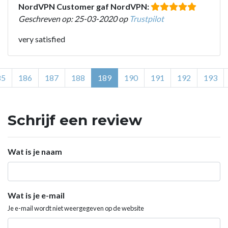
NordVPN Customer gaf NordVPN:
Geschreven op: 25-03-2020 op
Trustpilot
very satisfied
85
186
187
188
189
190
191
192
193
Schrijf een review
Wat is je naam
Wat is je e-mail
Je e-mail wordt niet weergegeven op de website