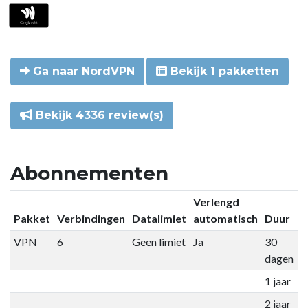
Ga naar NordVPN
Bekijk 1 pakketten
Bekijk 4336 review(s)
Abonnementen
Verlengd
Pakket
Verbindingen
Datalimiet
automatisch
Duur
P
VPN
6
Geen limiet
Ja
30
€
dagen
1 jaar
€
2 jaar
€