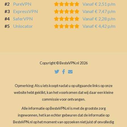
#2
PureVPN
Vanaf € 2,51 p/m
#3
ExpressVPN
Vanaf € 7,47 p/m
#4
SaferVPN
Vanaf € 2,28 p/m
#5
Unlocator
Vanaf € 4,42 p/m
Copyright © BesteVPN.nl 2026
Opmerking: Als u iets koopt nadat u op uitgaande links op onze
website hebt geklikt, kan het voorkomen dat wij daar een kleine
commissie voor ontvangen.
Alle informatie op BesteVPN.nl is met de grootste zorg
ingewonnen, het kan echter gebeuren dat de informatie op
BesteVPN.nl op het moment van opzoeken niet juist of onvolledig