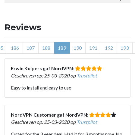
Reviews
85
186
187
188
189
190
191
192
193
Erwin Kuipers gaf NordVPN:
Geschreven op: 25-03-2020 op
Trustpilot
Easy to install and easy to use
NordVPN Customer gaf NordVPN:
Geschreven op: 25-03-2020 op
Trustpilot
Opted for the 3 year deal. Had it for 3 months now. No