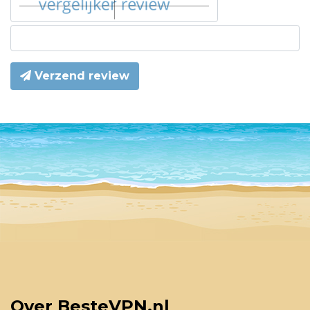
Verzend review
Over BesteVPN.nl