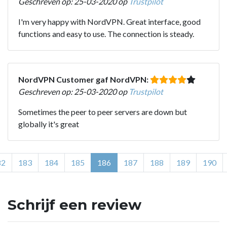
Geschreven op: 25-03-2020 op
Trustpilot
I'm very happy with NordVPN. Great interface, good
functions and easy to use. The connection is steady.
NordVPN Customer gaf NordVPN:
Geschreven op: 25-03-2020 op
Trustpilot
Sometimes the peer to peer servers are down but
globally it's great
82
183
184
185
186
187
188
189
190
Schrijf een review