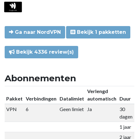
Ga naar NordVPN
Bekijk 1 pakketten
Bekijk 4336 review(s)
Abonnementen
Verlengd
Pakket
Verbindingen
Datalimiet
automatisch
Duur
P
VPN
6
Geen limiet
Ja
30
€
dagen
1 jaar
€
2 jaar
€