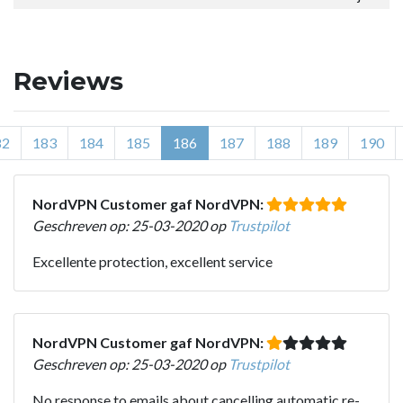
Reviews
82
183
184
185
186
187
188
189
190
NordVPN Customer gaf NordVPN:
Geschreven op: 25-03-2020 op
Trustpilot
Excellente protection, excellent service
NordVPN Customer gaf NordVPN:
Geschreven op: 25-03-2020 op
Trustpilot
No response to emails about cancelling automatic re-