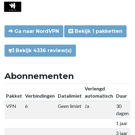
Ga naar NordVPN
Bekijk 1 pakketten
Bekijk 4336 review(s)
Abonnementen
Verlengd
Pakket
Verbindingen
Datalimiet
automatisch
Duur
P
VPN
6
Geen limiet
Ja
30
€
dagen
1 jaar
€
2 jaar
€