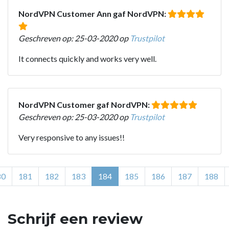
NordVPN Customer Ann gaf NordVPN:
Geschreven op: 25-03-2020 op
Trustpilot
It connects quickly and works very well.
NordVPN Customer gaf NordVPN:
Geschreven op: 25-03-2020 op
Trustpilot
Very responsive to any issues!!
80
181
182
183
184
185
186
187
188
Schrijf een review