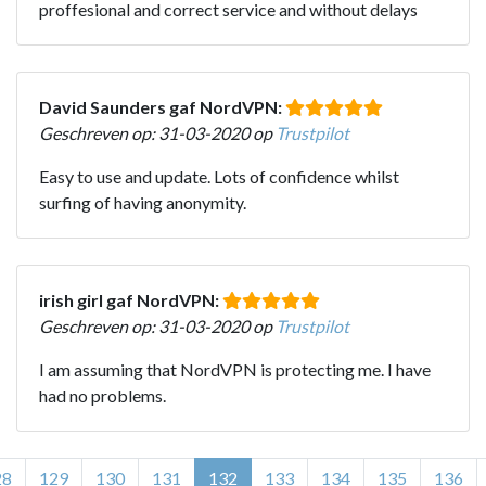
proffesional and correct service and without delays
David Saunders gaf NordVPN:
Geschreven op: 31-03-2020 op
Trustpilot
Easy to use and update. Lots of confidence whilst
surfing of having anonymity.
irish girl gaf NordVPN:
Geschreven op: 31-03-2020 op
Trustpilot
I am assuming that NordVPN is protecting me. I have
had no problems.
28
129
130
131
132
133
134
135
136