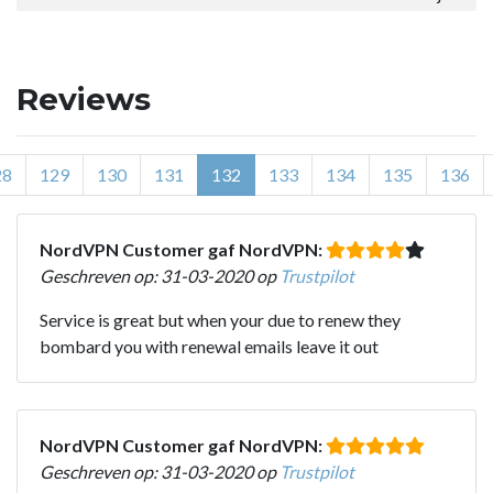
Reviews
28
129
130
131
132
133
134
135
136
NordVPN Customer gaf NordVPN:
Geschreven op: 31-03-2020 op
Trustpilot
Service is great but when your due to renew they
bombard you with renewal emails leave it out
NordVPN Customer gaf NordVPN:
Geschreven op: 31-03-2020 op
Trustpilot