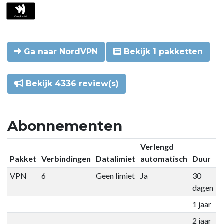
Ga naar NordVPN
Bekijk 1 pakketten
Bekijk 4336 review(s)
Abonnementen
Verlengd
Pakket
Verbindingen
Datalimiet
automatisch
Duur
P
VPN
6
Geen limiet
Ja
30
€
dagen
1 jaar
€
2 jaar
€