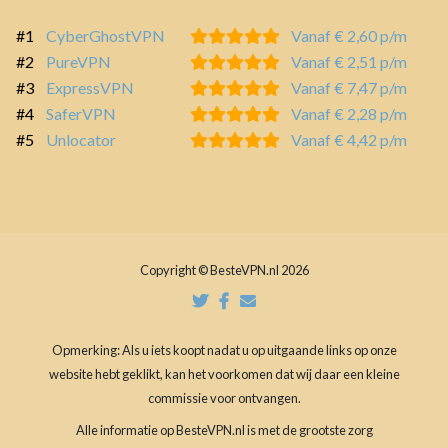
#1
CyberGhostVPN
Vanaf € 2,60 p/m
#2
PureVPN
Vanaf € 2,51 p/m
#3
ExpressVPN
Vanaf € 7,47 p/m
#4
SaferVPN
Vanaf € 2,28 p/m
#5
Unlocator
Vanaf € 4,42 p/m
Copyright © BesteVPN.nl 2026
Opmerking: Als u iets koopt nadat u op uitgaande links op onze
website hebt geklikt, kan het voorkomen dat wij daar een kleine
commissie voor ontvangen.
Alle informatie op BesteVPN.nl is met de grootste zorg