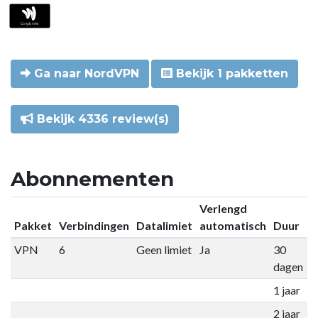
Ga naar NordVPN
Bekijk 1 pakketten
Bekijk 4336 review(s)
Abonnementen
Verlengd
Pakket
Verbindingen
Datalimiet
automatisch
Duur
P
VPN
6
Geen limiet
Ja
30
€
dagen
1 jaar
€
2 jaar
€