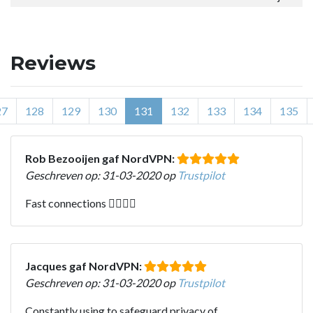
Reviews
27
128
129
130
131
132
133
134
135
Rob Bezooijen gaf NordVPN:
Geschreven op: 31-03-2020 op
Trustpilot
Fast connections 👍🏼👌🏼
Jacques gaf NordVPN:
Geschreven op: 31-03-2020 op
Trustpilot
Constantly using to safeguard privacy of