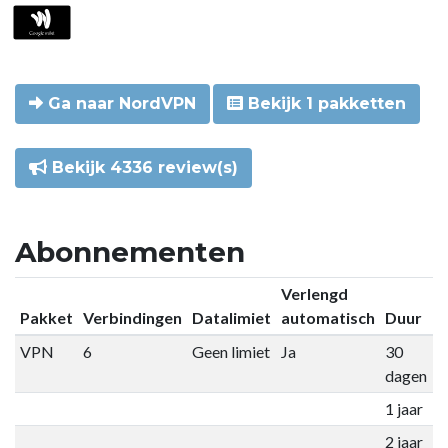
Ga naar NordVPN
Bekijk 1 pakketten
Bekijk 4336 review(s)
Abonnementen
Verlengd
Pakket
Verbindingen
Datalimiet
automatisch
Duur
P
VPN
6
Geen limiet
Ja
30
€
dagen
1 jaar
€
2 jaar
€