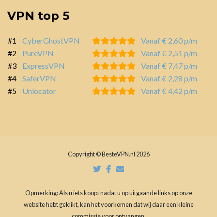
VPN top 5
#1
CyberGhostVPN
Vanaf € 2,60 p/m
#2
PureVPN
Vanaf € 2,51 p/m
#3
ExpressVPN
Vanaf € 7,47 p/m
#4
SaferVPN
Vanaf € 2,28 p/m
#5
Unlocator
Vanaf € 4,42 p/m
Copyright © BesteVPN.nl 2026
Opmerking: Als u iets koopt nadat u op uitgaande links op onze
website hebt geklikt, kan het voorkomen dat wij daar een kleine
commissie voor ontvangen.