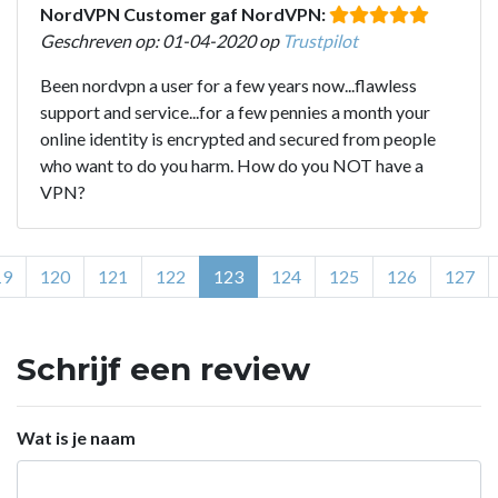
NordVPN Customer gaf NordVPN:
Geschreven op: 01-04-2020 op
Trustpilot
Been nordvpn a user for a few years now...flawless
support and service...for a few pennies a month your
online identity is encrypted and secured from people
who want to do you harm. How do you NOT have a
VPN?
19
120
121
122
123
124
125
126
127
Schrijf een review
Wat is je naam