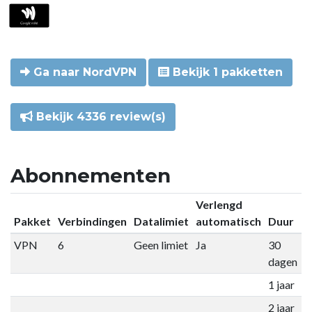
Ga naar NordVPN
Bekijk 1 pakketten
Bekijk 4336 review(s)
Abonnementen
Verlengd
Pakket
Verbindingen
Datalimiet
automatisch
Duur
P
VPN
6
Geen limiet
Ja
30
€
dagen
1 jaar
€
2 jaar
€