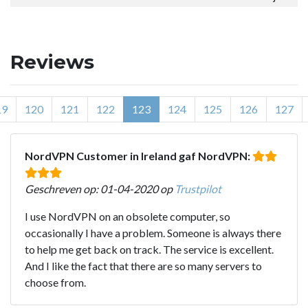
Reviews
19
120
121
122
123
124
125
126
127
NordVPN Customer in Ireland gaf NordVPN:
Geschreven op: 01-04-2020 op
Trustpilot
I use NordVPN on an obsolete computer, so
occasionally I have a problem. Someone is always there
to help me get back on track. The service is excellent.
And I like the fact that there are so many servers to
choose from.