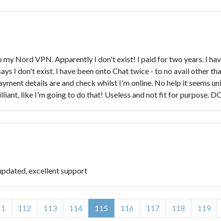
to my Nord VPN. Apparently I don't exist! I paid for two years. I ha
 I don't exist. I have been onto Chat twice - to no avail other tha
payment details are and check whilst I'm online. No help it seems 
illiant, like I'm going to do that! Useless and not fit for purpose
 updated, excellent support
11
112
113
114
115
116
117
118
119