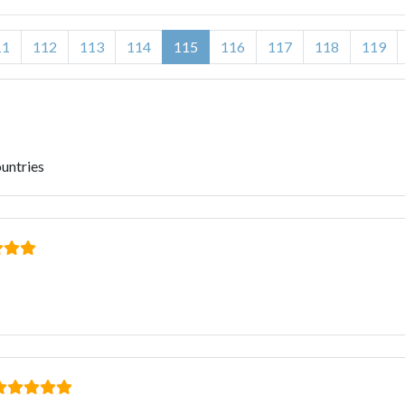
11
112
113
114
115
116
117
118
119
ountries