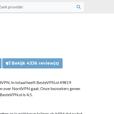
Bekijk 4336 review(s)
dVPN. In totaal heeft BesteVPN.nl 49819
gen over NordVPN gaat. Onze bezoekers geven
esteVPN.nl is 4.5.
n en je geld terug krijgen als blijkt dat na het