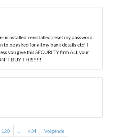
ve uninstalled, reinstalled, reset my password,
n to be asked for all my bank details etc! I
unless you give this SECURITY firm ALL your
. DON'T BUY THIS!!!!!
120
...
434
Volgende