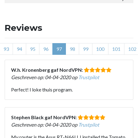
Reviews
93
94
95
96
97
98
99
100
101
102
W.h. Kronenberg gaf NordVPN:
Geschreven op: 04-04-2020 op
Trustpilot
Perfect! I loke thuis program.
Stephen Black gaf NordVPN:
Geschreven op: 04-04-2020 op
Trustpilot
My router is the Asus RT-N66U. I installed the Tomato