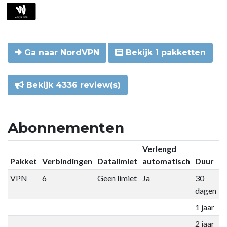
Ga naar NordVPN
Bekijk 1 pakketten
Bekijk 4336 review(s)
Abonnementen
Verlengd
Pakket
Verbindingen
Datalimiet
automatisch
Duur
P
VPN
6
Geen limiet
Ja
30
€
dagen
1 jaar
€
2 jaar
€