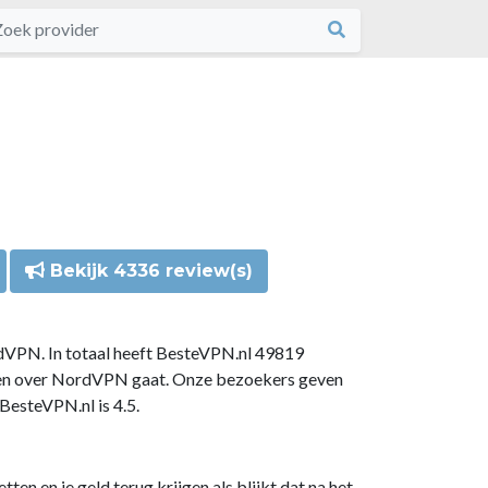
Bekijk 4336 review(s)
dVPN. In totaal heeft BesteVPN.nl 49819
gen over NordVPN gaat. Onze bezoekers geven
esteVPN.nl is 4.5.
n en je geld terug krijgen als blijkt dat na het