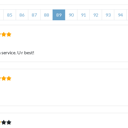
85
86
87
88
89
90
91
92
93
94
 service. U r best!