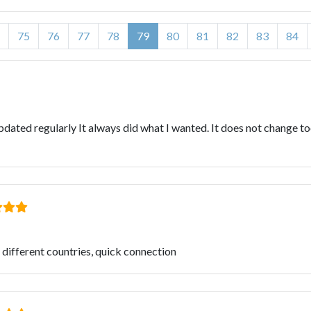
75
76
77
78
79
80
81
82
83
84
ated regularly It always did what I wanted. It does not change too
 different countries, quick connection