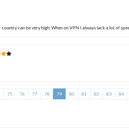
 country can be very high. When on VPN I always lack a lot of speed
75
76
77
78
79
80
81
82
83
84