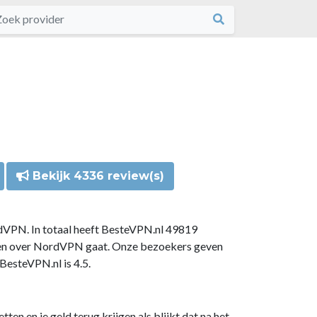
Bekijk 4336 review(s)
dVPN. In totaal heeft BesteVPN.nl 49819
gen over NordVPN gaat. Onze bezoekers geven
esteVPN.nl is 4.5.
n en je geld terug krijgen als blijkt dat na het