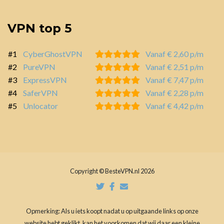
VPN top 5
#1
CyberGhostVPN
Vanaf € 2,60 p/m
#2
PureVPN
Vanaf € 2,51 p/m
#3
ExpressVPN
Vanaf € 7,47 p/m
#4
SaferVPN
Vanaf € 2,28 p/m
#5
Unlocator
Vanaf € 4,42 p/m
Copyright © BesteVPN.nl 2026
Opmerking: Als u iets koopt nadat u op uitgaande links op onze
website hebt geklikt, kan het voorkomen dat wij daar een kleine