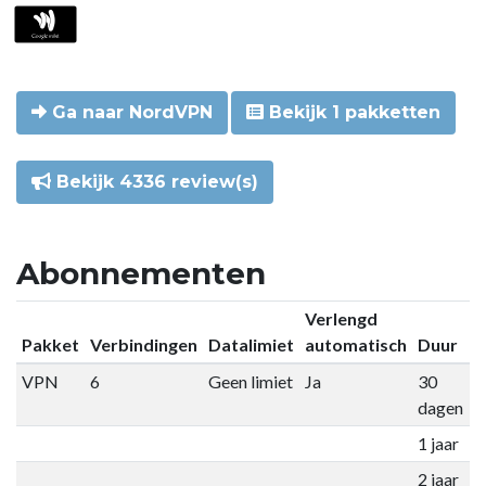
Ga naar NordVPN
Bekijk 1 pakketten
Bekijk 4336 review(s)
Abonnementen
Verlengd
Pakket
Verbindingen
Datalimiet
automatisch
Duur
P
VPN
6
Geen limiet
Ja
30
€
dagen
1 jaar
€
2 jaar
€