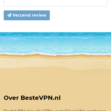
Verzend review
Over BesteVPN.nl
BesteVPN.nl is dé VPN vergelijker! We proberen