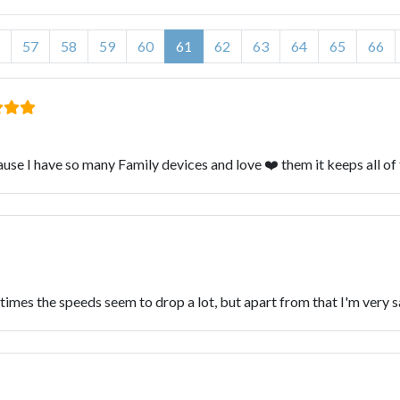
57
58
59
60
61
62
63
64
65
66
se I have so many Family devices and love ❤️ them it keeps all of
times the speeds seem to drop a lot, but apart from that I'm very s