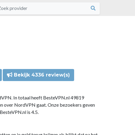
Bekijk 4336 review(s)
dVPN. In totaal heeft BesteVPN.nl 49819
gen over NordVPN gaat. Onze bezoekers geven
esteVPN.nl is 4.5.
n en je geld terug krijgen als blijkt dat na het