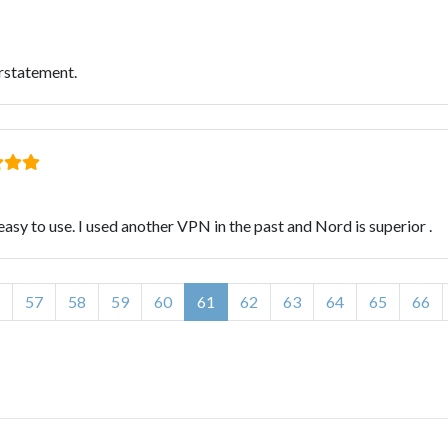
rstatement.
easy to use. I used another VPN in the past and Nord is superior .
57
58
59
60
61
62
63
64
65
66