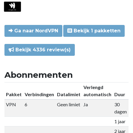
Ga naar NordVPN
Bekijk 1 pakketten
Bekijk 4336 review(s)
Abonnementen
Verlengd
Pakket
Verbindingen
Datalimiet
automatisch
Duur
P
VPN
6
Geen limiet
Ja
30
€
dagen
1 jaar
€
2 jaar
€