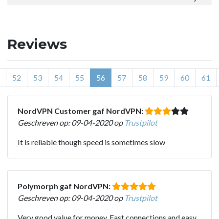
Reviews
52
53
54
55
56
57
58
59
60
61
NordVPN Customer gaf NordVPN:
Geschreven op: 09-04-2020 op
Trustpilot
It is reliable though speed is sometimes slow
Polymorph gaf NordVPN:
Geschreven op: 09-04-2020 op
Trustpilot
Very good value for money. Fast connections and easy