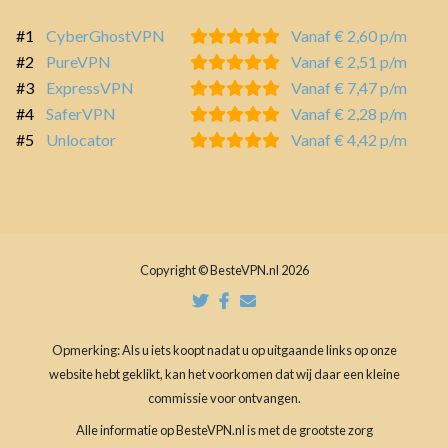
#1
CyberGhostVPN
Vanaf € 2,60 p/m
#2
PureVPN
Vanaf € 2,51 p/m
#3
ExpressVPN
Vanaf € 7,47 p/m
#4
SaferVPN
Vanaf € 2,28 p/m
#5
Unlocator
Vanaf € 4,42 p/m
Copyright © BesteVPN.nl 2026
Opmerking: Als u iets koopt nadat u op uitgaande links op onze
website hebt geklikt, kan het voorkomen dat wij daar een kleine
commissie voor ontvangen.
Alle informatie op BesteVPN.nl is met de grootste zorg