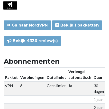
Ga naar NordVPN
Bekijk 1 pakketten
Bekijk 4336 review(s)
Abonnementen
Verlengd
Pakket
Verbindingen
Datalimiet
automatisch
Duur
P
VPN
6
Geen limiet
Ja
30
€
dagen
1 jaar
€
2 jaar
€