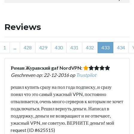
Reviews
1
...
428
429
430
431
432
433
434
Роман Журавский gaf NordVPN:
Geschreven op: 22-12-2016 op
Trustpilot
решил купить сразу на пол года подписку, и сразу
понял что это самый ужасный VPN, постоянно
отваливается, очень много серверов к которым не хочет
подключаться. Решил вернуть деньги. Написал в
поддержку, деньги не возвращают и не отвечают,
ужасный VPN, не советую. ВЕРНИТЕ деньги! мой
request (ID #625515)