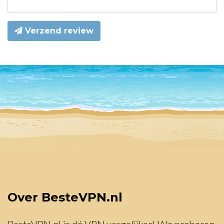
Verzend review
Over BesteVPN.nl
BesteVPN.nl is dé VPN vergelijker! We proberen