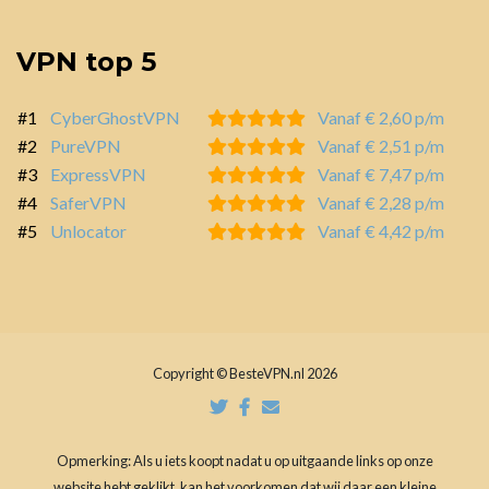
VPN top 5
#1
CyberGhostVPN
Vanaf € 2,60 p/m
#2
PureVPN
Vanaf € 2,51 p/m
#3
ExpressVPN
Vanaf € 7,47 p/m
#4
SaferVPN
Vanaf € 2,28 p/m
#5
Unlocator
Vanaf € 4,42 p/m
Copyright © BesteVPN.nl 2026
Opmerking: Als u iets koopt nadat u op uitgaande links op onze
website hebt geklikt, kan het voorkomen dat wij daar een kleine