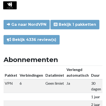
Ga naar NordVPN
Bekijk 1 pakketten
Bekijk 4336 review(s)
Abonnementen
Verlengd
Pakket
Verbindingen
Datalimiet
automatisch
Duur
P
VPN
6
Geen limiet
Ja
30
€
dagen
1 jaar
€
2 jaar
€