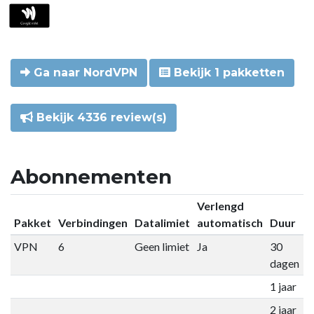
Ga naar NordVPN
Bekijk 1 pakketten
Bekijk 4336 review(s)
Abonnementen
Verlengd
Pakket
Verbindingen
Datalimiet
automatisch
Duur
P
VPN
6
Geen limiet
Ja
30
€
dagen
1 jaar
€
2 jaar
€