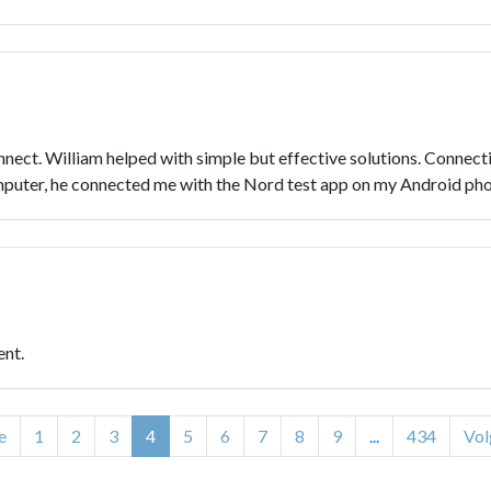
nnect. William helped with simple but effective solutions. Connec
puter, he connected me with the Nord test app on my Android phon
ent.
e
1
2
3
4
5
6
7
8
9
...
434
Vol