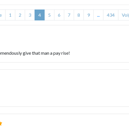
e
1
2
3
4
5
6
7
8
9
...
434
Vol
emendously give that man a pay rise!