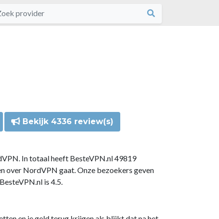
Bekijk 4336 review(s)
dVPN. In totaal heeft BesteVPN.nl 49819
gen over NordVPN gaat. Onze bezoekers geven
esteVPN.nl is 4.5.
n en je geld terug krijgen als blijkt dat na het