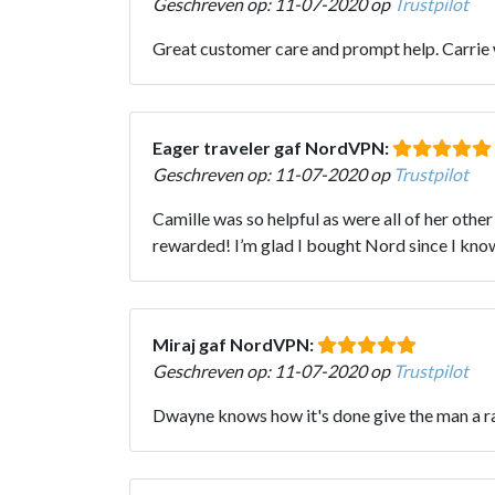
Geschreven op: 11-07-2020 op
Trustpilot
Great customer care and prompt help. Carrie w
Eager traveler gaf NordVPN:
Geschreven op: 11-07-2020 op
Trustpilot
Camille was so helpful as were all of her oth
rewarded! I’m glad I bought Nord since I know 
Miraj gaf NordVPN:
Geschreven op: 11-07-2020 op
Trustpilot
Dwayne knows how it's done give the man a r