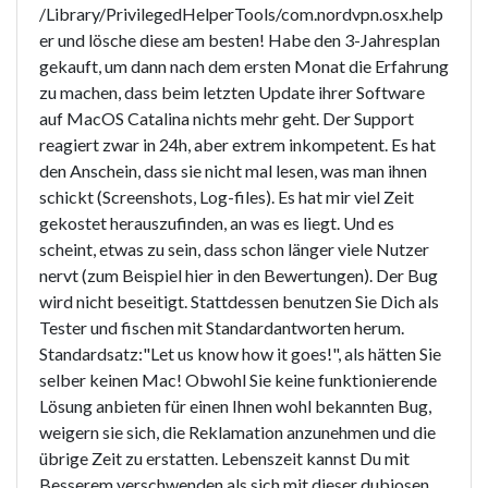
/Library/PrivilegedHelperTools/com.nordvpn.osx.help
er und lösche diese am besten! Habe den 3-Jahresplan
gekauft, um dann nach dem ersten Monat die Erfahrung
zu machen, dass beim letzten Update ihrer Software
auf MacOS Catalina nichts mehr geht. Der Support
reagiert zwar in 24h, aber extrem inkompetent. Es hat
den Anschein, dass sie nicht mal lesen, was man ihnen
schickt (Screenshots, Log-files). Es hat mir viel Zeit
gekostet herauszufinden, an was es liegt. Und es
scheint, etwas zu sein, dass schon länger viele Nutzer
nervt (zum Beispiel hier in den Bewertungen). Der Bug
wird nicht beseitigt. Stattdessen benutzen Sie Dich als
Tester und fischen mit Standardantworten herum.
Standardsatz:"Let us know how it goes!", als hätten Sie
selber keinen Mac! Obwohl Sie keine funktionierende
Lösung anbieten für einen Ihnen wohl bekannten Bug,
weigern sie sich, die Reklamation anzunehmen und die
übrige Zeit zu erstatten. Lebenszeit kannst Du mit
Besserem verschwenden als sich mit dieser dubiosen