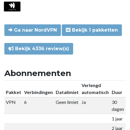
Ga naar NordVPN
Bekijk 1 pakketten
Bekijk 4336 review(s)
Abonnementen
Verlengd
Pakket
Verbindingen
Datalimiet
automatisch
Duur
P
VPN
6
Geen limiet
Ja
30
€
dagen
1 jaar
€
2 jaar
€