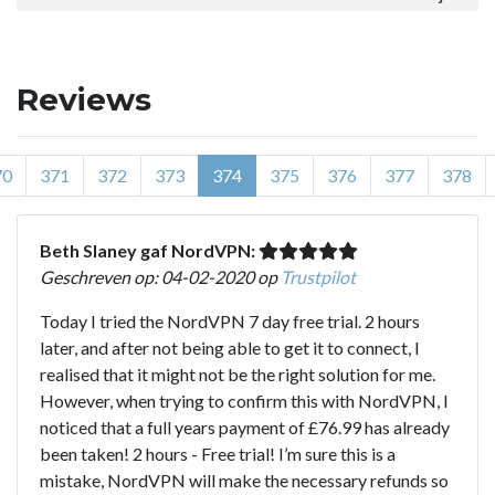
Reviews
70
371
372
373
374
375
376
377
378
Beth Slaney gaf NordVPN:
Geschreven op: 04-02-2020 op
Trustpilot
Today I tried the NordVPN 7 day free trial. 2 hours
later, and after not being able to get it to connect, I
realised that it might not be the right solution for me.
However, when trying to confirm this with NordVPN, I
noticed that a full years payment of £76.99 has already
been taken! 2 hours - Free trial! I’m sure this is a
mistake, NordVPN will make the necessary refunds so