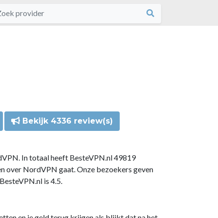
Bekijk 4336 review(s)
dVPN. In totaal heeft BesteVPN.nl 49819
gen over NordVPN gaat. Onze bezoekers geven
esteVPN.nl is 4.5.
n en je geld terug krijgen als blijkt dat na het