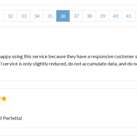
32
33
34
35
36
37
38
39
40
41
 happy using this service because they have a responsive customer 
service is only slightly reduced, do not accumulate data, and do n
i! Perfetta!