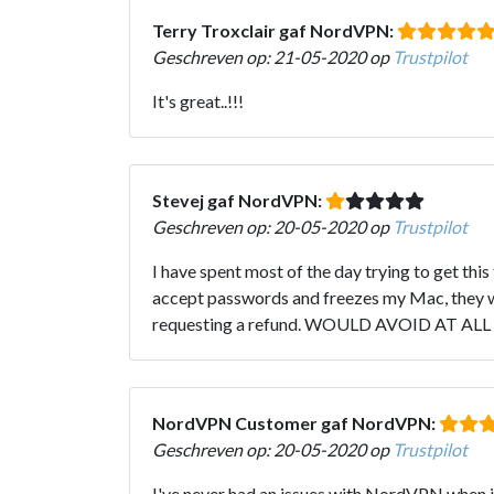
Terry Troxclair gaf NordVPN:
Geschreven op: 21-05-2020 op
Trustpilot
It's great..!!!
Stevej gaf NordVPN:
Geschreven op: 20-05-2020 op
Trustpilot
I have spent most of the day trying to get th
accept passwords and freezes my Mac, they won
requesting a refund. WOULD AVOID AT ALL
NordVPN Customer gaf NordVPN:
Geschreven op: 20-05-2020 op
Trustpilot
I've never had an issues with NordVPN when in 