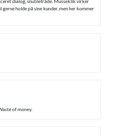
ceret dialog, snubletråde. Musseklik virker
il gerne holde på sine kunder, men her kommer
 Waste of money.