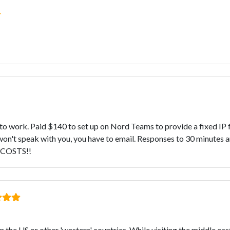
is to work. Paid $140 to set up on Nord Teams to provide a fixed 
't speak with you, you have to email. Responses to 30 minutes and
 COSTS!!
the US or other 'western' countries. While visiting the middle east,