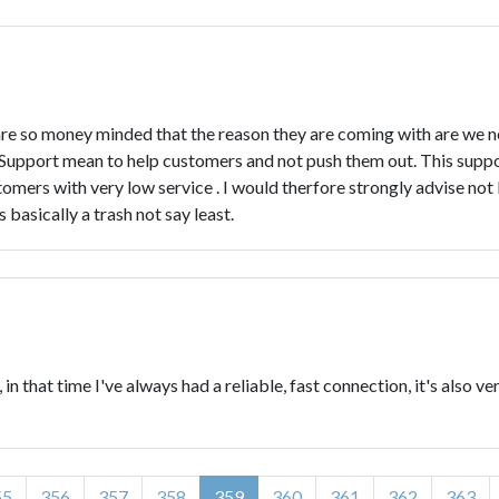
re so money minded that the reason they are coming with are we ne
. Support mean to help customers and not push them out. This supp
omers with very low service . I would therfore strongly advise not
s basically a trash not say least.
 in that time I've always had a reliable, fast connection, it's als
55
356
357
358
359
360
361
362
363