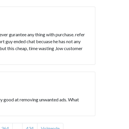
ver gurantee any thing with purchase. refer
ort guy ended chat becuase he has not any
 but this cheap, time wasting ,low customer
o very good at removing unwanted ads. What
364
...
434
Volgende