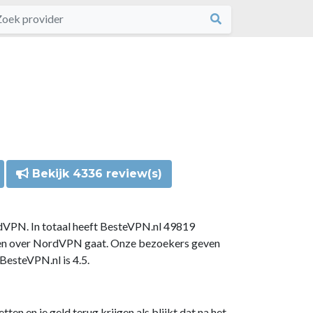
Bekijk 4336 review(s)
dVPN. In totaal heeft BesteVPN.nl 49819
gen over NordVPN gaat. Onze bezoekers geven
esteVPN.nl is 4.5.
n en je geld terug krijgen als blijkt dat na het