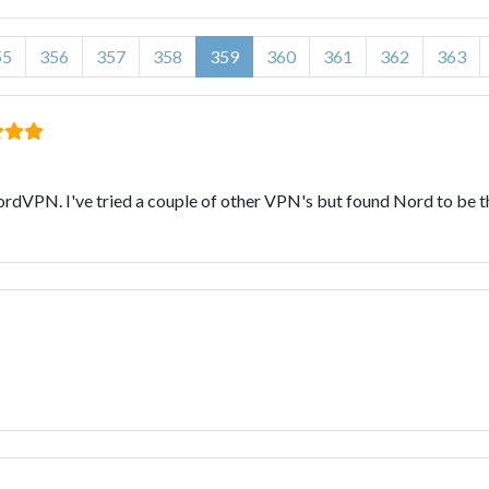
55
356
357
358
359
360
361
362
363
ordVPN. I've tried a couple of other VPN's but found Nord to be th