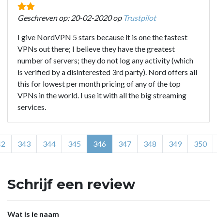
Geschreven op: 20-02-2020 op
Trustpilot
I give NordVPN 5 stars because it is one the fastest
VPNs out there; I believe they have the greatest
number of servers; they do not log any activity (which
is verified by a disinterested 3rd party). Nord offers all
this for lowest per month pricing of any of the top
VPNs in the world. I use it with all the big streaming
services.
42
343
344
345
346
347
348
349
350
Schrijf een review
Wat is je naam