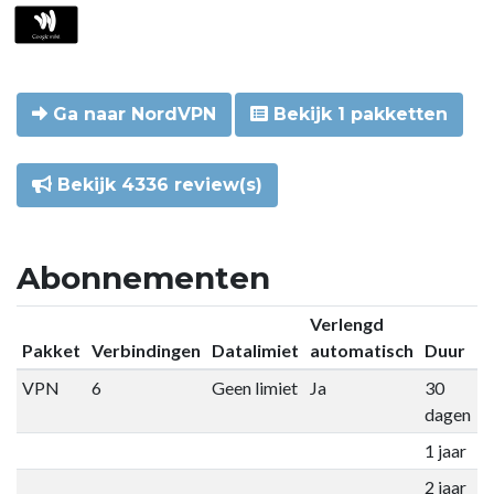
Ga naar NordVPN
Bekijk 1 pakketten
Bekijk 4336 review(s)
Abonnementen
Verlengd
Pakket
Verbindingen
Datalimiet
automatisch
Duur
P
VPN
6
Geen limiet
Ja
30
€
dagen
1 jaar
€
2 jaar
€