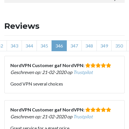
Reviews
42
343
344
345
346
347
348
349
350
NordVPN Customer gaf NordVPN:
Geschreven op: 21-02-2020 op
Trustpilot
Good VPN several choices
NordVPN Customer gaf NordVPN:
Geschreven op: 21-02-2020 op
Trustpilot
Great service for a great price