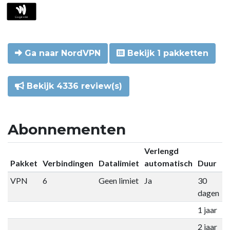
Ga naar NordVPN
Bekijk 1 pakketten
Bekijk 4336 review(s)
Abonnementen
Verlengd
Pakket
Verbindingen
Datalimiet
automatisch
Duur
P
VPN
6
Geen limiet
Ja
30
€
dagen
1 jaar
€
2 jaar
€