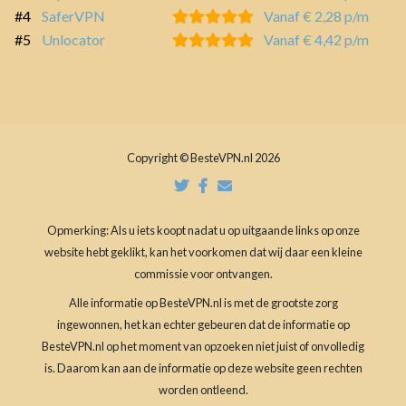
#4
SaferVPN
Vanaf € 2,28 p/m
#5
Unlocator
Vanaf € 4,42 p/m
Copyright © BesteVPN.nl 2026
Opmerking: Als u iets koopt nadat u op uitgaande links op onze
website hebt geklikt, kan het voorkomen dat wij daar een kleine
commissie voor ontvangen.
Alle informatie op BesteVPN.nl is met de grootste zorg
ingewonnen, het kan echter gebeuren dat de informatie op
BesteVPN.nl op het moment van opzoeken niet juist of onvolledig
is. Daarom kan aan de informatie op deze website geen rechten
worden ontleend.