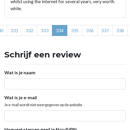
whilst using the internet for several years, very worth
while.
30
331
332
333
334
335
336
337
338
Schrijf een review
Wat is je naam
Wat is je e-mail
Je e-mail wordt niet weergegeven op de website
Hoeveel sterren geef je NordVPN