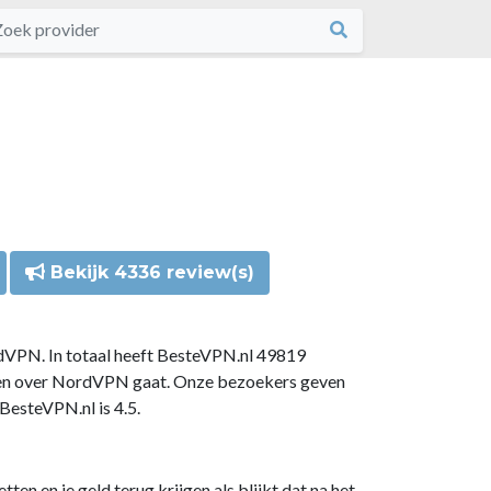
Bekijk 4336 review(s)
dVPN. In totaal heeft BesteVPN.nl 49819
gen over NordVPN gaat. Onze bezoekers geven
esteVPN.nl is 4.5.
n en je geld terug krijgen als blijkt dat na het