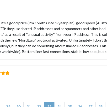
t's a good price (I'm 15mths into 3-year plan), good speed (Aust
R: they use shared IP addresses and so spammers and other bad-ac
' as a result of "unusual activity" from your IP address. This is s
ith the new 'NordLynx' protocol activated. Unfortunately I don't 
ously), but they can do something about shared IP addresses. This
 worldwide). Bottom line: fast connections, stable, low cost, but
29
30
31
32
33
34
35
36
37
38