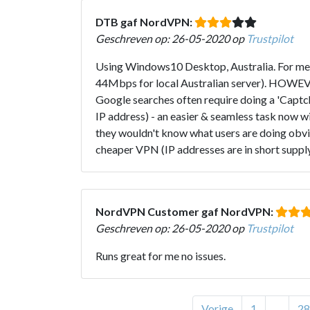
DTB gaf NordVPN:
Geschreven op: 26-05-2020 op
Trustpilot
Using Windows10 Desktop, Australia. For me i
44Mbps for local Australian server). HOWEVE
Google searches often require doing a 'Captcha
IP address) - an easier & seamless task now w
they wouldn't know what users are doing obvi
cheaper VPN (IP addresses are in short supply
NordVPN Customer gaf NordVPN:
Geschreven op: 26-05-2020 op
Trustpilot
Runs great for me no issues.
Vorige
1
...
28