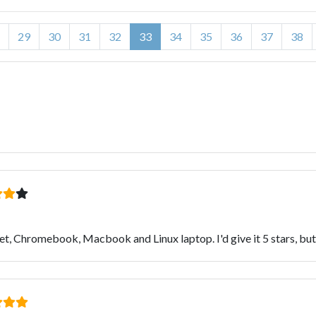
29
30
31
32
33
34
35
36
37
38
Chromebook, Macbook and Linux laptop. I'd give it 5 stars, but the