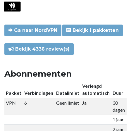
Ga naar NordVPN
Bekijk 1 pakketten
Bekijk 4336 review(s)
Abonnementen
Verlengd
Pakket
Verbindingen
Datalimiet
automatisch
Duur
P
VPN
6
Geen limiet
Ja
30
€
dagen
1 jaar
€
2 jaar
€