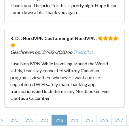
Thank you. The price for this is pretty high. Hope it can
come down a bit. Thank you again.
R. D. : NordVPN Customer gaf NordVPN:
Geschreven op: 29-02-2020 op
Trustpilot
I use NordVPN While travelling around the World
safely, i can stay connected with my Canadian
programs, view them whenever I want and use
unprotected WiFi safely, make banking app
transactions and lock them in my NordLocker. Feel
Cool as a Cucumber.
89
290
291
292
293
294
295
296
297