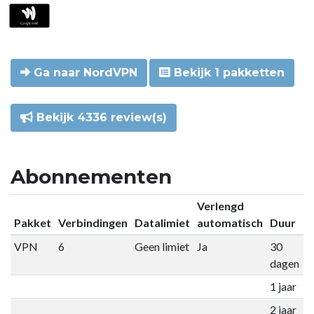
Ga naar NordVPN
Bekijk 1 pakketten
Bekijk 4336 review(s)
Abonnementen
Verlengd
Pakket
Verbindingen
Datalimiet
automatisch
Duur
P
VPN
6
Geen limiet
Ja
30
€
dagen
1 jaar
€
2 jaar
€