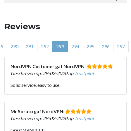
Reviews
89
290
291
292
293
294
295
296
297
NordVPN Customer gaf NordVPN:
Geschreven op: 29-02-2020 op
Trustpilot
Solid service, easy to use.
Mr Sorato gaf NordVPN:
Geschreven op: 29-02-2020 op
Trustpilot
Great VPN!!!!!!!!