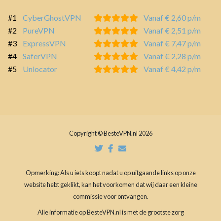
#1
CyberGhostVPN
Vanaf € 2,60 p/m
#2
PureVPN
Vanaf € 2,51 p/m
#3
ExpressVPN
Vanaf € 7,47 p/m
#4
SaferVPN
Vanaf € 2,28 p/m
#5
Unlocator
Vanaf € 4,42 p/m
Copyright © BesteVPN.nl 2026
Opmerking: Als u iets koopt nadat u op uitgaande links op onze
website hebt geklikt, kan het voorkomen dat wij daar een kleine
commissie voor ontvangen.
Alle informatie op BesteVPN.nl is met de grootste zorg