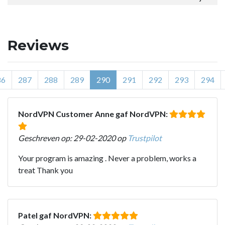
Reviews
86
287
288
289
290
291
292
293
294
NordVPN Customer Anne gaf NordVPN:
Geschreven op: 29-02-2020 op
Trustpilot
Your program is amazing . Never a problem, works a
treat Thank you
Patel gaf NordVPN: