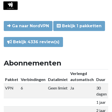
Ga naar NordVPN
Bekijk 1 pakketten
Bekijk 4336 review(s)
Abonnementen
Verlengd
Pakket
Verbindingen
Datalimiet
automatisch
Duur
P
VPN
6
Geen limiet
Ja
30
€
dagen
1 jaar
€
2 jaar
€