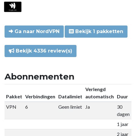
Ga naar NordVPN
Bekijk 1 pakketten
Bekijk 4336 review(s)
Abonnementen
Verlengd
Pakket
Verbindingen
Datalimiet
automatisch
Duur
P
VPN
6
Geen limiet
Ja
30
€
dagen
1 jaar
€
2 jaar
€