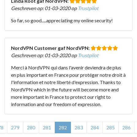
Linda Root gaf NordVPN:
Geschreven op: 01-03-2020 op
Trustpilot
So far, so good.....appreciating my online security!
NordVPN Customer gaf NordVPN:
Geschreven op: 01-03-2020 op
Trustpilot
Merci à NordVPN qui dans l'avenir deviendra de plus
en plus important en France pour protéger notre droit à
l'information et notre liberté d'expression. Thanks to
NordVPN which in the future will become more and
more important in France to protect our right to
information and our freedom of expression.
78
279
280
281
282
283
284
285
286