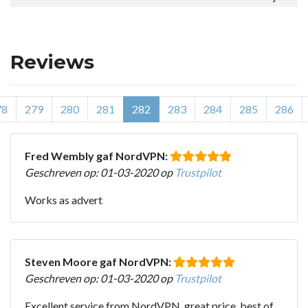
Reviews
78
279
280
281
282
283
284
285
286
Fred Wembly gaf NordVPN:
Geschreven op: 01-03-2020 op
Trustpilot
Works as advert
Steven Moore gaf NordVPN:
Geschreven op: 01-03-2020 op
Trustpilot
Excellent service from NordVPN, great price, best of