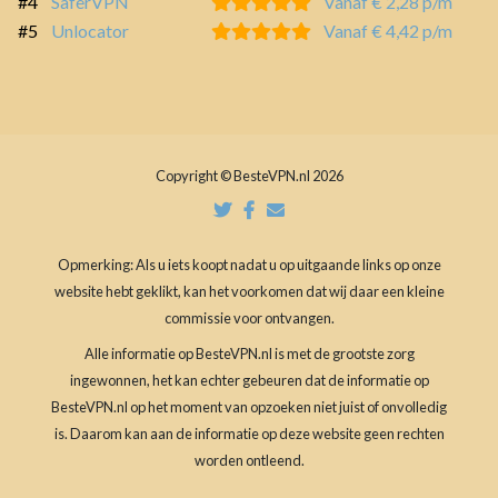
#4
SaferVPN
Vanaf € 2,28 p/m
#5
Unlocator
Vanaf € 4,42 p/m
Copyright © BesteVPN.nl 2026
Opmerking: Als u iets koopt nadat u op uitgaande links op onze
website hebt geklikt, kan het voorkomen dat wij daar een kleine
commissie voor ontvangen.
Alle informatie op BesteVPN.nl is met de grootste zorg
ingewonnen, het kan echter gebeuren dat de informatie op
BesteVPN.nl op het moment van opzoeken niet juist of onvolledig
is. Daarom kan aan de informatie op deze website geen rechten
worden ontleend.