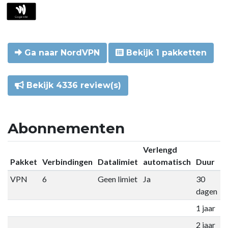
Ga naar NordVPN
Bekijk 1 pakketten
Bekijk 4336 review(s)
Abonnementen
Verlengd
Pakket
Verbindingen
Datalimiet
automatisch
Duur
P
VPN
6
Geen limiet
Ja
30
€
dagen
1 jaar
€
2 jaar
€