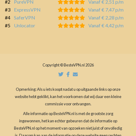
#2
PureVPN
Vanaf € 2,51 p/m
#3
ExpressVPN
Vanaf € 7,47 p/m
#4
SaferVPN
Vanaf € 2,28 p/m
#5
Unlocator
Vanaf € 4,42 p/m
Copyright © BesteVPN.nl 2026
Opmerking: Als u iets koopt nadat u op uitgaande links op onze
website hebt geklikt, kan het voorkomen dat wij daar een kleine
commissie voor ontvangen.
Alle informatie op BesteVPN.nl is met de grootste zorg
ingewonnen, het kan echter gebeuren dat de informatie op
BesteVPN.nl op het moment van opzoeken niet juist of onvolledig
is. Daarom kan aan de informatie op deze website geen rechten