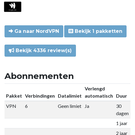
Ga naar NordVPN
Bekijk 1 pakketten
Bekijk 4336 review(s)
Abonnementen
Verlengd
Pakket
Verbindingen
Datalimiet
automatisch
Duur
P
VPN
6
Geen limiet
Ja
30
€
dagen
1 jaar
€
2 jaar
€