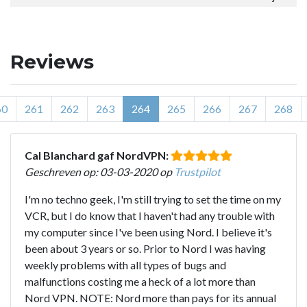
Reviews
60
261
262
263
264
265
266
267
268
Cal Blanchard gaf NordVPN:
Geschreven op: 03-03-2020 op
Trustpilot
I'm no techno geek, I'm still trying to set the time on my
VCR, but I do know that I haven't had any trouble with
my computer since I've been using Nord. I believe it's
been about 3 years or so. Prior to Nord I was having
weekly problems with all types of bugs and
malfunctions costing me a heck of a lot more than
Nord VPN. NOTE: Nord more than pays for its annual