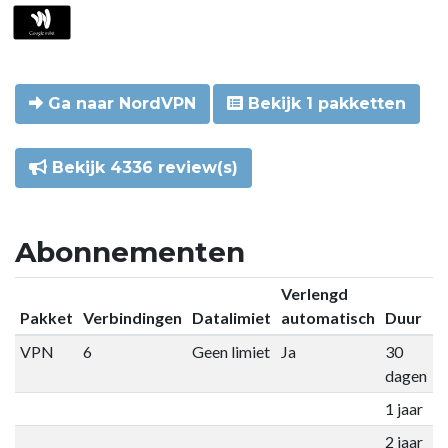
Ga naar NordVPN
Bekijk 1 pakketten
Bekijk 4336 review(s)
Abonnementen
Verlengd
Pakket
Verbindingen
Datalimiet
automatisch
Duur
P
VPN
6
Geen limiet
Ja
30
€
dagen
1 jaar
€
2 jaar
€