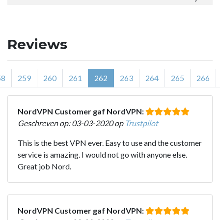
Reviews
58
259
260
261
262
263
264
265
266
NordVPN Customer gaf NordVPN:
Geschreven op: 03-03-2020 op
Trustpilot
This is the best VPN ever. Easy to use and the customer
service is amazing. I would not go with anyone else.
Great job Nord.
NordVPN Customer gaf NordVPN: