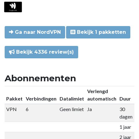
Ga naar NordVPN
Bekijk 1 pakketten
Bekijk 4336 review(s)
Abonnementen
Verlengd
Pakket
Verbindingen
Datalimiet
automatisch
Duur
P
VPN
6
Geen limiet
Ja
30
€
dagen
1 jaar
€
2 jaar
€