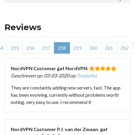
Reviews
54
255
256
257
258
259
260
261
262
NordVPN Customer gaf NordVPN:
Geschreven op: 03-03-2020 op
Trustpilot
They are constantly adding new servers, fast. The app
has been evolving, currently without problems worth
noting, very easy to use. I recommend it
NordVPN Customer P.J. van der Zwaan. gaf