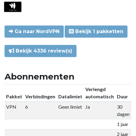
Ga naar NordVPN
Bekijk 1 pakketten
Bekijk 4336 review(s)
Abonnementen
Verlengd
Pakket
Verbindingen
Datalimiet
automatisch
Duur
P
VPN
6
Geen limiet
Ja
30
€
dagen
1 jaar
€
2 jaar
€