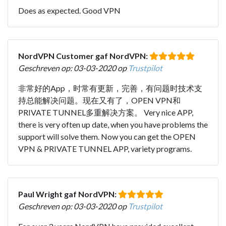
Does as expected. Good VPN
NordVPN Customer gaf NordVPN:
Geschreven op: 03-03-2020 op
Trustpilot
非常好的App，时常有更新，完善，有问题时技术支
持总能解决问题。现在又有了，OPEN VPN和
PRIVATE TUNNEL多重解决方案。 Very nice APP,
there is very often up date, when you have problems the
support will solve them. Now you can get the OPEN
VPN & PRIVATE TUNNEL APP, variety programs.
Paul Wright gaf NordVPN:
Geschreven op: 03-03-2020 op
Trustpilot