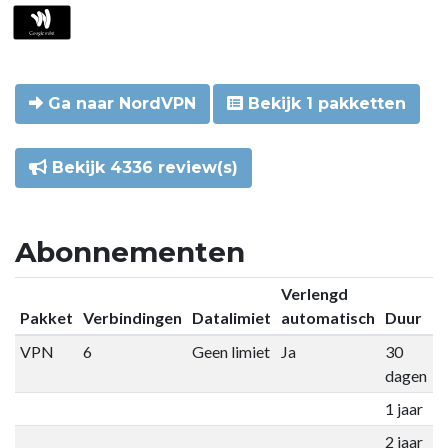
Ga naar NordVPN
Bekijk 1 pakketten
Bekijk 4336 review(s)
Abonnementen
Verlengd
Pakket
Verbindingen
Datalimiet
automatisch
Duur
P
VPN
6
Geen limiet
Ja
30
€
dagen
1 jaar
€
2 jaar
€