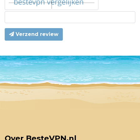
Verzend review
Over BesteVPN.nl